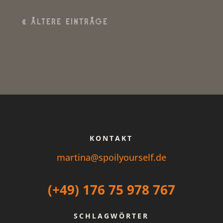
« Ältere Einträge
KONTAKT
martina@spoilyourself.de
(+49) 176 75 978 767
SCHLAGWÖRTER