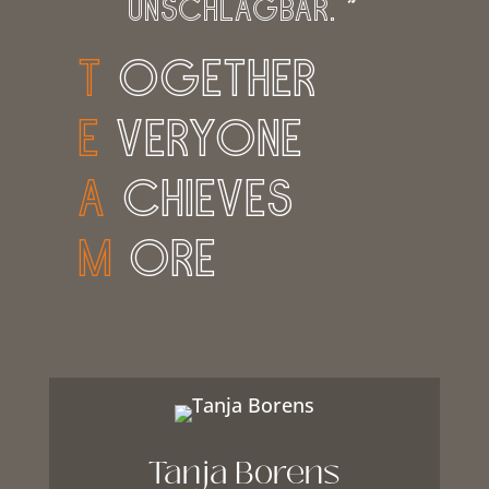
unschlagbar. ”
t
ogether
e
veryone
a
chieves
m
ore
Tanja Borens